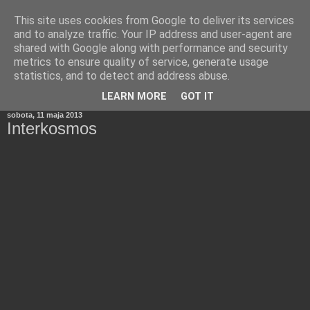
This site uses cookies from Google to deliver its services
and to analyze traffic. Your IP address and user-agent are
shared with Google along with performance and security
metrics to ensure quality of service, generate usage
statistics, and to detect and address abuse.
▼
LEARN MORE
GOT IT
sobota, 11 maja 2013
Interkosmos