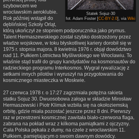
szybowcem we
wrocławskim aeroklubie.
Statek Sojuz-30
Rok później wstąpił do
fot. Adam Foster [
CC-BY-2.0
], via
Wiki
dęblińskiej Szkoły Orląt,
którą ukończył ze stopniem podporucznika jako prymus.
Talent Hermaszewskiego został szybko dostrzeżony przez
władze wojskowe, w toku błyskotliwej kariery dorobił się w
1975 r. stopnia majora. 8 kwietnia 1976 r. objął dowództwo
nad 11. Pułkiem Lotnictwa Myśliwskiego we Wrocławiu. To
właśnie stąd trafił do grupy kandydatów na kosmonautów do
radzieckiego programu Interkosmos. Wygrał rywalizację z
setkami innych pilotów i wyruszył na przygotowania do
kosmicznego miasteczka w Moskwie.
27 czerwca 1978 r. o 17:27 zagrzmiała potężna rakieta
statku Sojuz 30. Dwuosobowa załoga w składzie Mirosław
Hermaszewski i Piotr Klimuk wzbiła się na okołoziemską
orbitę, gdzie miała pozostać jeszcze przez 8 dni. Pierwszy
raz w przestrzeni kosmicznej zawitała biało-czerwona flaga,
zabrana na pokład wraz z kilkoma pamiątkami z ojczyzny.
Cała Polska pękała z dumy, na czele z wrocławskim 11.
Pułkiem, pamiętającym o swoim dawnym dowódcy.