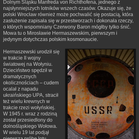
Dolnym Śląsku Manfreda von Richthofena, jednego z
najsłynniejszych lotników wszech czasów. Okazuje się, że
polski Wrocław również może pochwalić się postacią, która
zasłużenie zapisała się w przestworzach i dokonała rzeczy,
o których wspomniany Czerwony Baron mógłby tylko śnić.
Mowa tu o Mirosławie Hermaszewskim, pierwszym i
jedynym dotychczas polskim kosmonaucie.
Hermaszewski urodził się
w trakcie II wojny
światowej na Wołyniu.
Dzieciństwo spędził w
dramatycznych
okolicznościach – cudem
ocalał z napadu
ukraińskiego UPA, stracił
też wielu krewnych w
trakcie rzezi wołyńskiej.
W 1945 r. wraz z rodziną
został przesiedlony do
dolnośląskiego Wołowa.
W wielu 19 lat podjął
pierwszą próbę lotu