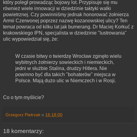
który poległ prowadząc bojowy lot. Przypisuje się mu
również wiele innowacji w dziedzinie taktyki walki
powietrznej. Czy powinniśmy jednak honorować żołnierza
Armii Czerwonej poprzez nazwę kozanowskiej ulicy? Ten
temat powraca od kilku lat jak bumerang. Dr Maciej Korkuć z
krakowskiego IPN, specjalista w dziedzinie "lustrowania"
ulic wypowiedział się, że:
W czasie bitwy o twierdzę Wrocław zginęło wielu
wybitnych żołnierzy sowieckich i niemieckich,
jedni w służbie Stalina, drudzy Hitlera. Nie
powinno być dla takich "bohaterów" miejsca w
Polsce. Mają dużo ulic w Niemczech i w Rosji.
Co o tym myślicie?
Grzegorz Pietrzak
o
16:18:00
18 komentarzy: