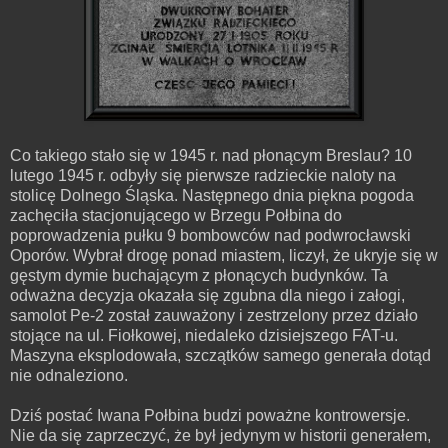
Co takiego stało się w 1945 r. nad płonącym Breslau? 10
lutego 1945 r. odbyły się pierwsze radzieckie naloty na
stolicę Dolnego Śląska. Następnego dnia piękna pogoda
zachęciła stacjonującego w Brzegu Połbina do
poprowadzenia pułku 9 bombowców nad podwrocławski
Oporów. Wybrał drogę ponad miastem, liczył, że ukryje się w
gęstym dymie buchającym z płonących budynków. Ta
odważna decyzja okazała się zgubna dla niego i załogi,
samolot Pe-2 został zauważony i zestrzelony przez działo
stojące na ul. Fiołkowej, niedaleko dzisiejszego FAT-u.
Maszyna eksplodowała, szczątków samego generała dotąd
nie odnaleziono.
Dziś postać Iwana Połbina budzi poważne kontrowersje.
Nie da się zaprzeczyć, że był jedynym w historii generałem,