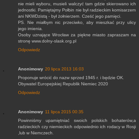
nie mieli wyboru, musieli walczyć tam gdzie skierowano ich
jednostki. Pamiętajmy Połbin nie był radzieckim komisarzem
ani NKWDzistą - był żołnierzem. Cześć jego pamięci.
PS. Nie miałbym nic przeciwko, aby mieszkać przy ulicy
jego imienia.
Osoby uznające Wrocław za piękne miasto zapraszam na
stronę www.dolny-slask.org.pl
Odpowiedz
Anonimowy
20 lipca 2013 16:03
Proponuje wrócić do nazw sprzed 1945 r. i będzie OK.
Obywatel Europejskiej Republik Niemiec 2020
Odpowiedz
Anonimowy
11 lipca 2015 00:35
Powinniśmy upamiętniać swoich polskich bohaterów,a
radzieckich czy niemieckich odpowiednio ich rodacy w Rosji
,lub w Niemczech.