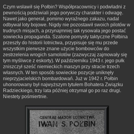
Czym wsławił się Połbin? Współpracownicy i podwładni z
pewnością podziwiali jego porywczy charakter i odwagę.
Nawet jako generał, pomimo wyraźnego zakazu, nadal
odbywał loty bojowe. Nigdy nie pozostawił swoich pilotów w
trudnych misjach, a przynajmniej tak rysowała jego postać
sowiecka propaganda. Szalone pomysły taktyczne Połbina
przeszły do historii lotnictwa, przypisuje się mu przede
wszystkim pierwsze znane użycie bombowców do
zestrzelenia wrogich samolotów (zazwyczaj zajmowały się
tym myśliwce z eskorty). W październiku 1943 r. jego pułk
zniszczył sześć niemieckich maszyn przy stracie trzech
własnych. W ten sposób sowieckie pozycje uniknęły
nieprzyjacielskich bombardowań. Już w 1942 r. Połbin
uhonorowany był najwyższym tytułem Bohatera Związku
Radzieckiego, trzy lata później otrzymał go po raz drugi.
Niestety pośmiertnie.