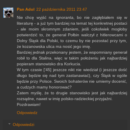
Pan Adol
22 października 2011 23:47
Nie chcę wyjść na ignoranta, bo nie zagłębiałem się w
literaturę - a już tym bardziej na temat tej konkretnej postaci
- ale moim skromnym zdaniem, jeśli cokolwiek mogłoby
potwierdzić to, że generał Połbin walczył z hitlerowcami o
Dolny Śląsk dla Polski, to czemu by nie pozostać przy tym,
że kozanowska ulica ma nosić jego imię.
Bardziej jednak przekonany jestem, że wspomniany generał
robił to dla Stalina, więc w takim położeniu jak najbardziej
popieram stanowisko dra Korkucia.
W tym czasie ['45] jeszcze nikt nie wiedział (i jeszcze dość
długo będzie się nad tym zastanawiać), czy Śląsk w ogóle
będzie przy Polsce. Swoich bohaterów nie umiemy docenić,
a cudzych mamy honorować?
Zatem myślę, że to drugie stanowisko jest jak najbardziej
rozsądne, nawet w imię polsko-radzieckiej przyjaźni.
Pozdrawiam!
Odpowiedz
Odpowiedzi