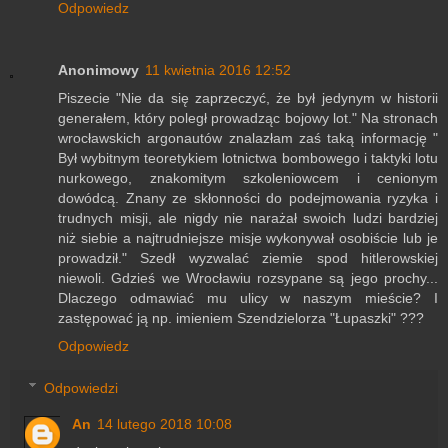
Odpowiedz
Anonimowy
11 kwietnia 2016 12:52
Piszecie "Nie da się zaprzeczyć, że był jedynym w historii
generałem, który poległ prowadząc bojowy lot." Na stronach
wrocławskich argonautów znalazłam zaś taką informację "
Był wybitnym teoretykiem lotnictwa bombowego i taktyki lotu
nurkowego, znakomitym szkoleniowcem i cenionym
dowódcą. Znany ze skłonności do podejmowania ryzyka i
trudnych misji, ale nigdy nie narażał swoich ludzi bardziej
niż siebie a najtrudniejsze misje wykonywał osobiście lub je
prowadził." Szedł wyzwalać ziemie spod hitlerowskiej
niewoli. Gdzieś we Wrocławiu rozsypane są jego prochy...
Dlaczego odmawiać mu ulicy w naszym mieście? I
zastępować ją np. imieniem Szendzielorza "Łupaszki" ???
Odpowiedz
Odpowiedzi
An
14 lutego 2018 10:08