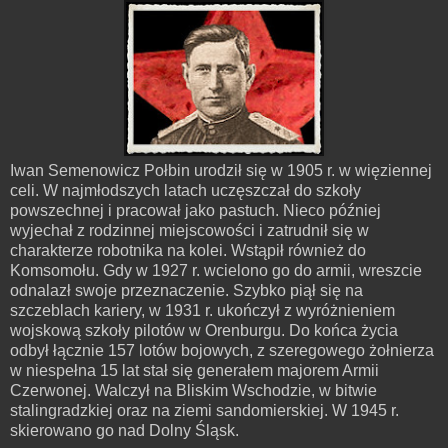
Iwan Semenowicz Połbin urodził się w 1905 r. w więziennej
celi. W najmłodszych latach uczęszczał do szkoły
powszechnej i pracował jako pastuch. Nieco później
wyjechał z rodzinnej miejscowości i zatrudnił się w
charakterze robotnika na kolei. Wstąpił również do
Komsomołu. Gdy w 1927 r. wcielono go do armii, wreszcie
odnalazł swoje przeznaczenie. Szybko piął się na
szczeblach kariery, w 1931 r. ukończył z wyróżnieniem
wojskową szkoły pilotów w Orenburgu. Do końca życia
odbył łącznie 157 lotów bojowych, z szeregowego żołnierza
w niespełna 15 lat stał się generałem majorem Armii
Czerwonej. Walczył na Bliskim Wschodzie, w bitwie
stalingradzkiej oraz na ziemi sandomierskiej. W 1945 r.
skierowano go nad Dolny Śląsk.