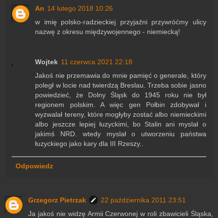
An
14 lutego 2018 10:26
w imię polsko-radzieckiej przyjaźni przywróćmy ulicy
nazwę z okresu międzywojennego - niemiecką!
Wojtek
11 czerwca 2021 22:18
Jakoś nie przemawia do mnie pamięć o generale, który
poległ w locie nad twierdzą Breslau. Trzeba sobie jasno
powiedzieć, że Dolny Śląsk do 1945 roku nie był
regionem polskim. A więc gen Połbin zdobywał i
wyzwalał tereny, które mogłyby zostać albo niemieckimi
albo jeszcze lepiej łuzyckimi, bo Stalin ani myslał o
jakimś NRD. wtedy myslał o utworzeniu państwa
łuzyckiego jako kary dla III Rzeszy..
Odpowiedz
Grzegorz Pietrzak
22 października 2011 23:51
Ja jakoś nie widzę Armii Czerwonej w roli zbawicieli Śląska,