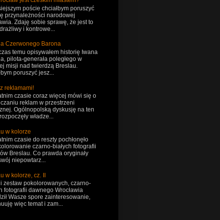
rocław jest czeskim miastem?
siejszym poście chciałbym poruszyć
ię przynależności narodowej
wia. Zdaję sobie sprawę, że jest to
drażliwy i kontrowe...
ria Czerwonego Barona
 czas temu opisywałem historię Iwana
a, pilota-generała poległego w
j misji nad twierdzą Breslau.
bym poruszyć jesz...
 z reklamami!
tnim czasie coraz więcej mówi się o
czaniu reklam w przestrzeni
znej. Ogólnopolską dyskusję na ten
rozpoczęły władze...
au w kolorze
tnim czasie do reszty pochłonęło
olorowanie czarno-białych fotografii
sów Breslau. Co prawda oryginały
wój niepowtarz...
u w kolorze, cz. II
ni zestaw pokolorowanych, czarno-
h fotografii dawnego Wrocławia
ził Wasze spore zainteresowanie,
uuję więc temat i zam...