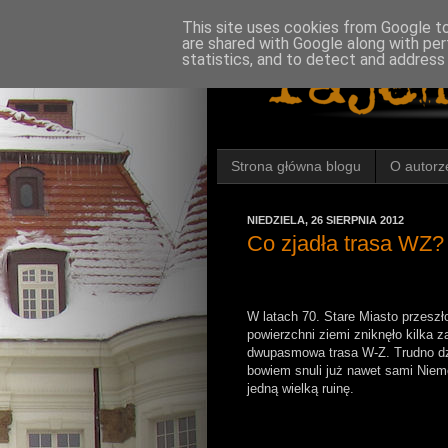
This site uses cookies from Google to 
are shared with Google along with per
statistics, and to detect and address
Strona główna blogu
O autorz
NIEDZIELA, 26 SIERPNIA 2012
Co zjadła trasa WZ?
W latach 70. Stare Miasto przeszło
powierzchni ziemi zniknęło kilka z
dwupasmowa trasa W-Z. Trudno dzi
bowiem snuli już nawet sami Niem
jedną wielką ruinę.