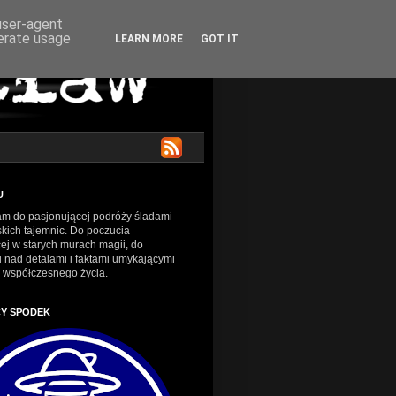
 user-agent
nerate usage
LEARN MORE
GOT IT
U
m do pasjonującej podróży śladami
kich tajemnic. Do poczucia
ej w starych murach magii, do
 nad detalami i faktami umykającymi
 współczesnego życia.
CY SPODEK