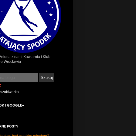
źniona z nami Kawiarnia i Klub
we Wrocławiu
yszukiwarka
OK I GOOGLE+
RNE POSTY