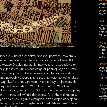
Czy W
W dzi
kwest
Wrocła
temat 
Histo
Jakiś
Połbin
bojowe
Chciał
Precz
W osta
ograni
public
ały się w bardzo osobliwy sposób, powstały bowiem w
temat 
nej miejskiej fosy. Jej stan sanitarny w połowie XIX
Bresl
że władze Breslau nakazały interwencję i przebudowę tej
W osta
cy, jednakże już kilkadziesiąt lat później wąskie uliczki
mnie k
 organizacji ruchu. Coraz większa liczba samochodów
z cza
ia nowych koncepcji. Zniszczenia wojenne wokół starej
mają s
kie wątpliwości, zrezygnowano z odbudowy zrujnowanych
Bresla
eny pod nową arterię. W efekcie centrum Wrocławia
Ostat
hliwą, nieprzyjazną trasą. Od niedawna pojawiają się plany
białyc
two kontrowersji wśród kierowców. Chciałbym dołożyć w
wzbud
rzypomnieć, jak pięknie wyglądała przed wojną dzisiejsza
kontyn
tępnych tygodniach będę publikował dalsze części tego