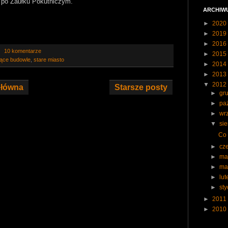
r po Zaułku Pokutniczym.
ARCHIW
►
2020
►
2019
►
2016
10 komentarze
►
2015
ejące budowle
,
stare miasto
►
2014
►
2013
▼
2012
główna
Starsze posty
►
gr
►
pa
►
wr
▼
si
Co 
►
cz
►
ma
►
ma
►
lu
►
st
►
2011
►
2010