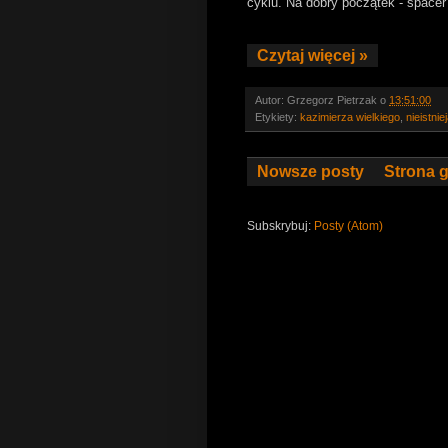
cyklu. Na dobry początek - space
Czytaj więcej »
Autor:
Grzegorz Pietrzak
o
13:51:00
Etykiety:
kazimierza wielkiego
,
nieistni
Nowsze posty
Strona 
Subskrybuj:
Posty (Atom)