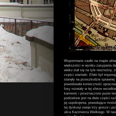
Wspomniane zaułki na mapie układ
większości w wyniku zasypania daw
wieku stał się na tyle nieznośny, 
części starówki. Efekt był imponują
stanęły na przeszkodzie sprawnej
powodowała konieczność opracowan
fosy rozwiały w tej sferze wszel
kamienic i przeznaczono puste ter
podzielone jest na dwie części ruc
jej uspokojenia, powodujące mnós
tej dyskusji swoje trzy grosze i p
ulica Kazimierza Wielkiego. W nas