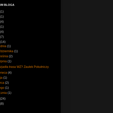
UM BLOGA
(1)
(1)
(4)
(1)
(4)
(7)
(14)
udnia
(1)
ździernika
(1)
ześnia
(2)
erpnia
(1)
zjadła trasa WZ? Zaułek Pokutniczy.
erwca
(4)
ja
(1)
rca
(2)
tego
(1)
ycznia
(1)
(24)
(8)