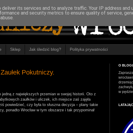
deliver its services and to analyze traffic. Your IP address and
formance and security metrics to ensure quality of service, ge
 abuse.
e
Sklep
Jak śledzić blog?
Polityka prywatności
O BLOG
 Zaułek Pokutniczy.
Zaprasza
wrocławs
drzemiąc
zachwytu
w pędzie
 jedną z największych przemian w swojej historii. Oto z
abytkowych zaułków i uliczek, ich miejsce zaś zajęła
ś powiedzieć, czy była to słuszna decyzja – plany takie
LATAJĄ
cy, ponadto Wrocław w tym obszarze i tak przypominał