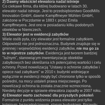
2) Dawny właściciel elewatora nadal istnieje
Co ciekawe firma, dla której budowano w latach 30.
elewator nadal istnieje. Jest to przedsiębiorstwo GoodMills
Innovation GmbH, dawne Kampffmeyer Mühlen GmbH,
założone w Poczdamie w 1883 r. przez Emila
Kampffmeyera. Jest ono w posiadaniu kilku podobnych
obiektów w Niemczech.
3) Elewator jest w ewidencji zabytków
Wiele osób pyta, czy elewator jest formalnie zabytkiem.
Odpowiedź nie jest jednoznaczna. Budynek znajduje się w
gminnej i wojewódzkiej ewidencji zabytków,
nie ma go za
to w rejestrze zabytków
. Ewidencja jest tworem bardziej
"luźnym", stanowiącym inwentaryzację obiektów
zabytkowych bez określania ich potencjalnej wartości i celu
ochrony. Przed nowelizacją "Ustawy o ochronie zabytków i
opiece nad zabytkami" w 2010 r. budynki widniejące
wyłącznie w ewidencji mogły być chronione tylko w sposób
pośredni, na mocy ustaleń prawa miejscowego. Po
nowelizacji ochrona ta została znacznie wzmocniona.
Niestety decyzje w sprawie elewatora zapadły w 2007 roku.
4) Elewator warto zachować dla przyszłych pokoleń
Formalnie z punktu widzenia prawa elewator jest tylko
kolejnym, bezwartościowym, starym budynkiem. Pojawiły