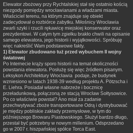
Elewator zbożowy przy Rychtalskiej stał się ostatnio kością
niezgody pomiędzy wrocławianami a władzami miasta.
Właściciel terenu, na którym znajduje się obiekt
zadecydował o rozbiórce zabytku. Miłośnicy Wrocławia
zwarli szyki i rzucili rękawicę miejskiej konserwator oraz
prezydentowi. W całym tym zgiełku brakło chwili na opisanie
samego elewatora, jego historii i wyjątkowości. Spróbuję
więc nakreślić Wam podstawowe fakty.
1) Elewator zbudowano tuż przed wybuchem II wojny
światowej
Po Internecie krąży sporo historii na temat okoliczności
powstania elewatora. Posłużę się więc źródłem pisanym.
Leksykon Architektury Wrocławia podaje, że budynek
wzniesiono w latach 1938-39 według projektu A. Pötzscha i
E. Liehra. Posiadał własne nabrzeże i bocznicę
przeładunkową, połączoną ze stacją Wrocław Sołtysowice.
Po co właściwie powstał? Ano miał za zadanie
przechwytywać zboże transportowane Odrą i dystrybuować
je między pobliskie zakłady przemysłowe, w tym do
późniejszego Browaru Piastowskiego. Służył bardzo długo,
przestał być potrzebny w nowym millenium. Odsprzedano
go w 2007 r. hiszpańskiej spółce Torca East.