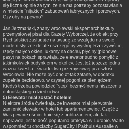
się liczne opinie za tym, że nie ma potrzeby pozostawiania
w mieście "nijakich" zabudowań fabrycznych i portowych.
Czy oby na pewno?
Jan Jerzmański, znany wrocławski ekspert architektury
przemysłowej pisał dla Gazety Wyborczej, że obiekt przy
Rychtalskiej zasługuje na uwagę ze względu na swoje
modernistyczne detale i szczególny wystrój. Rzeczywiście,
rzędy małych okien, lukarny na dachu, płyciny (pionowe
pasy) na bokach sprawiają, że elewator trudno pomylić z
jakimkolwiek budynkiem w okolicy. Jest też jeszcze jedna
ważna kwestia - świadectwo przemysłowej przeszłości
Wrocławia. Nie może być ono ot-tak zatarte, w dodatku
zupełnie bezideowo, w czystej pogoni za pieniądzem.
Kiedyś trzeba powiedzieć "stop" bezmyślnemu niszczeniu
dolnośląskiego dziedzictwa.
5) Elewator miał zostać hotelem
Niektóre źródła ćwierkają, że inwestor miał pierwotnie
zamienić elewator w hotel lub apartamentowiec. Część z
Was pewnie uśmiechnie się z pobłażaniem, ale tak
naprawdę jest to dość popularna praktyka w Europie. Warto
wspomnieć tu chociażby SugarCity i Pakhuis Australië w